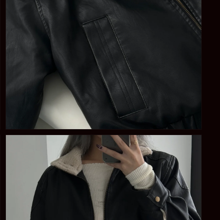
在
強
制
回
應
中
開
啟
多
媒