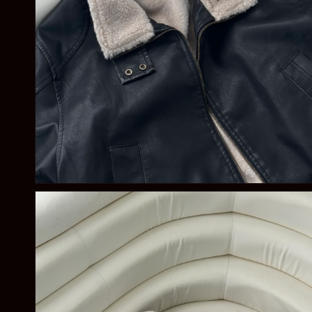
在
強
制
回
應
中
開
啟
多
媒