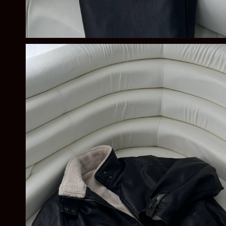
在
強
制
回
應
中
開
啟
多
媒
體
檔
案
1