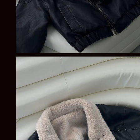
在
強
制
回
應
中
開
啟
多
媒
體
檔
案
2