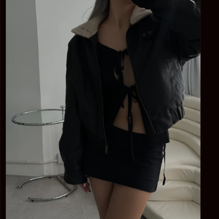
中
開
啟
多
媒
體
檔
案
7