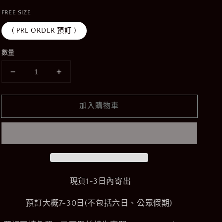
價
FREE SIZE
( PRE ORDER 預訂 )
數量
Bomber
Bomber
Leather
Leather
Jacket
Jacket
加入購物車
數
數
量
量
減
增
少
加
現貨1-3日內寄出
預訂大概7-30日(不包括六日、公眾假期)