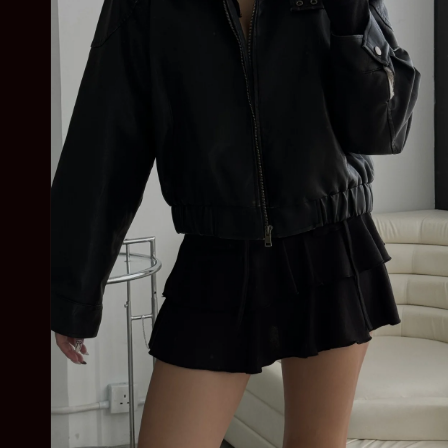
中
開
啟
多
媒
體
檔
案
6