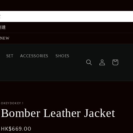
費
到達
GNEW
購
SET
ACCESSORIES
SHOES
登
物
入
車
OKEYDOKEY !
Bomber Leather Jacket
定
HK$669.00