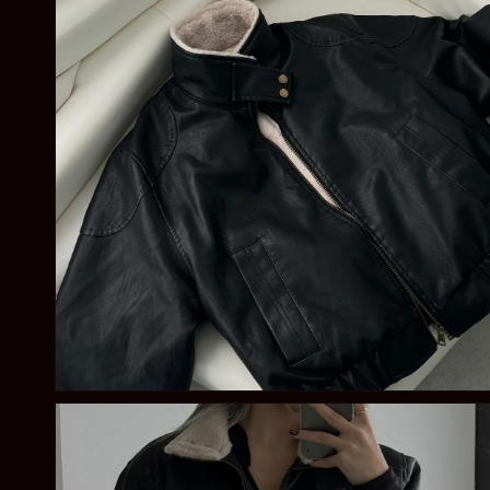
體
檔
案
4
在
強
制
回
應