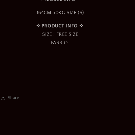
164CM 50KG SIZE (S)
✧︎ PRODUCT INFO ✧︎
SIZE : FREE SIZE
FABRIC:
Share