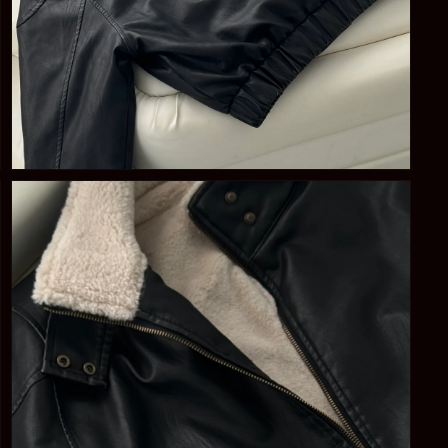
在
強
制
回
應
中
開
啟
多
媒
體
檔
案
3