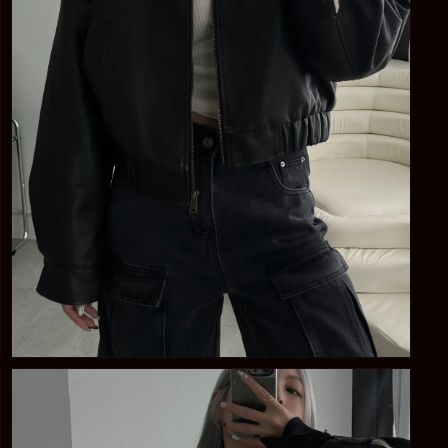
體
檔
案
5
在
強
制
回
應